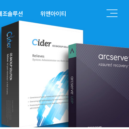
I제조솔루션
위앤아이티