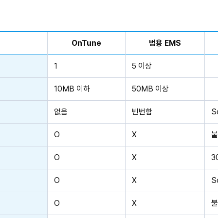
OnTune
범용 EMS
1
5 이상
10MB 이하
50MB 이상
없음
빈번함
S
O
X
불
O
X
3
O
X
S
O
X
불